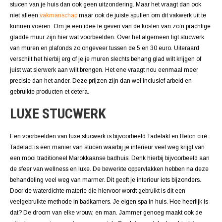
stucen van je huis dan ook geen uitzondering. Maar het vraagt dan ook
niet alleen
vakmanschap
maar ook de juiste spullen om dit vakwerk uit te
kunnen voeren. Om je een idee te geven van de kosten van zo’n prachtige
gladde muur zijn hier wat voorbeelden. Over het algemeen ligt stucwerk
van muren en plafonds zo ongeveer tussen de 5 en 30 euro. Uiteraard
verschilt het hierbij erg of je je muren slechts behang glad wilt krijgen of
juist wat sierwerk aan wilt brengen. Het ene vraagt nou eenmaal meer
precisie dan het ander. Deze prijzen zijn dan wel inclusief arbeid en
gebruikte producten et cetera.
LUXE STUCWERK
Een voorbeelden van luxe stucwerk is bijvoorbeeld Tadelakt en Beton ciré.
Tadelact is een manier van stucen waarbij je interieur veel weg krijgt van
een mooi traditioneel Marokkaanse badhuis. Denk hierbij bijvoorbeeld aan
de sfeer van wellness en luxe. De bewerkte oppervlakken hebben na deze
behandeling veel weg van marmer. Dit geeft je interieur iets bijzonders.
Door de waterdichte materie die hiervoor wordt gebruikt is dit een
veelgebruikte methode in badkamers. Je eigen spa in huis. Hoe heerlijk is
dat? De droom van elke vrouw, en man. Jammer genoeg maakt ook de