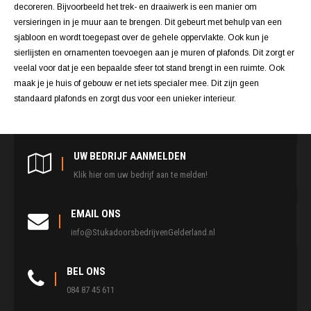
decoreren. Bijvoorbeeld het trek- en draaiwerk is een manier om
versieringen in je muur aan te brengen. Dit gebeurt met behulp van een
sjabloon en wordt toegepast over de gehele oppervlakte. Ook kun je
sierlijsten en ornamenten toevoegen aan je muren of plafonds. Dit zorgt er
veelal voor dat je een bepaalde sfeer tot stand brengt in een ruimte. Ook
maak je je huis of gebouw er net iets specialer mee. Dit zijn geen
standaard plafonds en zorgt dus voor een unieker interieur.
UW BEDRIJF AANMELDEN
Klik hier om uw bedrijf aan te melden!
EMAIL ONS
info@StukadoorsbedrijvenGelderland.nl
BEL ONS
084 87 45 611