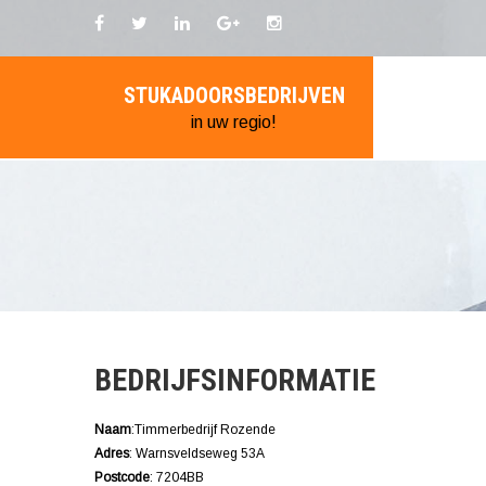
STUKADOORSBEDRIJVEN
in uw regio!
BEDRIJFSINFORMATIE
Naam
:Timmerbedrijf Rozende
Adres
: Warnsveldseweg 53A
Postcode
: 7204BB