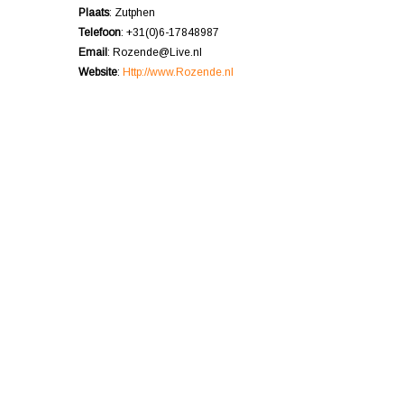
Plaats
: Zutphen
Telefoon
: +31(0)6-17848987
Email
: Rozende@Live.nl
Website
:
Http://www.Rozende.nl