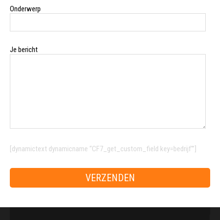
Onderwerp
Je bericht
[dynamictext dynamicname “CF7_get_custom_field key=bedrijf'”]