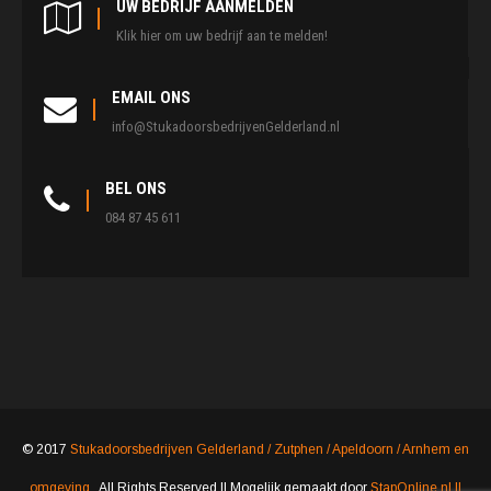
UW BEDRIJF AANMELDEN
Klik hier om uw bedrijf aan te melden!
EMAIL ONS
info@StukadoorsbedrijvenGelderland.nl
BEL ONS
084 87 45 611
© 2017
Stukadoorsbedrijven Gelderland / Zutphen / Apeldoorn / Arnhem en
omgeving
. All Rights Reserved || Mogelijk gemaakt door
StapOnline.nl ||