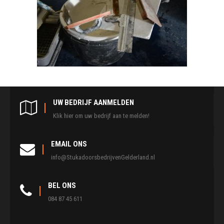
UW BEDRIJF AANMELDEN
Klik hier om uw bedrijf aan te melden!
EMAIL ONS
info@StukadoorsbedrijvenGelderland.nl
BEL ONS
084 87 45 611