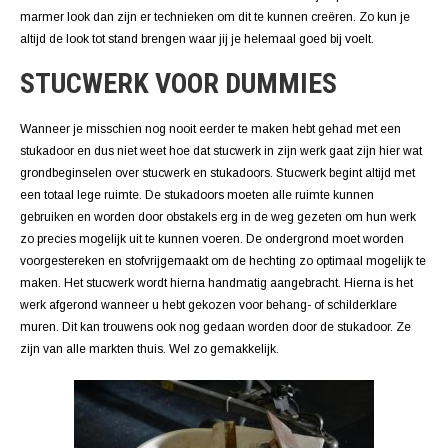
marmer look dan zijn er technieken om dit te kunnen creëren. Zo kun je
altijd de look tot stand brengen waar jij je helemaal goed bij voelt.
STUCWERK VOOR DUMMIES
Wanneer je misschien nog nooit eerder te maken hebt gehad met een
stukadoor en dus niet weet hoe dat stucwerk in zijn werk gaat zijn hier wat
grondbeginselen over stucwerk en stukadoors. Stucwerk begint altijd met
een totaal lege ruimte. De stukadoors moeten alle ruimte kunnen
gebruiken en worden door obstakels erg in de weg gezeten om hun werk
zo precies mogelijk uit te kunnen voeren. De ondergrond moet worden
voorgestereken en stofvrijgemaakt om de hechting zo optimaal mogelijk te
maken. Het stucwerk wordt hierna handmatig aangebracht. Hierna is het
werk afgerond wanneer u hebt gekozen voor behang- of schilderklare
muren. Dit kan trouwens ook nog gedaan worden door de stukadoor. Ze
zijn van alle markten thuis. Wel zo gemakkelijk.