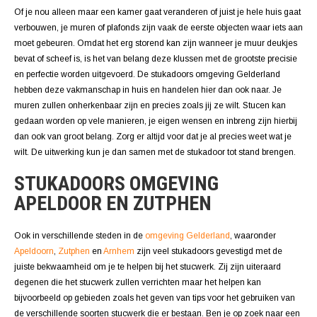
Of je nou alleen maar een kamer gaat veranderen of juist je hele huis gaat
verbouwen, je muren of plafonds zijn vaak de eerste objecten waar iets aan
moet gebeuren. Omdat het erg storend kan zijn wanneer je muur deukjes
bevat of scheef is, is het van belang deze klussen met de grootste precisie
en perfectie worden uitgevoerd. De stukadoors omgeving Gelderland
hebben deze vakmanschap in huis en handelen hier dan ook naar. Je
muren zullen onherkenbaar zijn en precies zoals jij ze wilt. Stucen kan
gedaan worden op vele manieren, je eigen wensen en inbreng zijn hierbij
dan ook van groot belang. Zorg er altijd voor dat je al precies weet wat je
wilt. De uitwerking kun je dan samen met de stukadoor tot stand brengen.
STUKADOORS OMGEVING
APELDOOR EN ZUTPHEN
Ook in verschillende steden in de
omgeving Gelderland
, waaronder
Apeldoorn
,
Zutphen
en
Arnhem
zijn veel stukadoors gevestigd met de
juiste bekwaamheid om je te helpen bij het stucwerk. Zij zijn uiteraard
degenen die het stucwerk zullen verrichten maar het helpen kan
bijvoorbeeld op gebieden zoals het geven van tips voor het gebruiken van
de verschillende soorten stucwerk die er bestaan. Ben je op zoek naar een